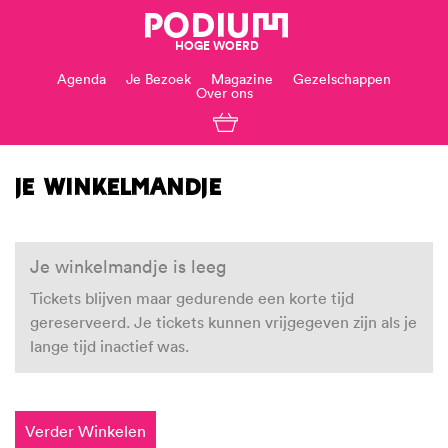
PODIUM
HOGE WOERD
Agenda
Je Bezoek
Magazine
Gezelschappen
Over ons
Je winkelmandje
Je winkelmandje is leeg
Tickets blijven maar gedurende een korte tijd
gereserveerd. Je tickets kunnen vrijgegeven zijn als je
lange tijd inactief was.
Verder Winkelen