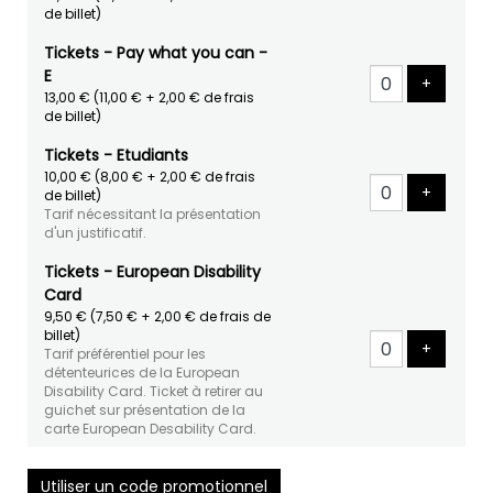
de billet)
Tickets - Pay what you can -
E
Ajouter 
+
13,00 €
(11,00 € + 2,00 € de frais
de billet)
Tickets - Etudiants
10,00 €
(8,00 € + 2,00 € de frais
Ajouter 
+
de billet)
Tarif nécessitant la présentation
d'un justificatif.
Tickets - European Disability
Card
9,50 €
(7,50 € + 2,00 € de frais de
billet)
Ajouter 
+
Tarif préférentiel pour les
détenteurices de la European
Disability Card. Ticket à retirer au
guichet sur présentation de la
carte European Desability Card.
Utiliser un code promotionnel