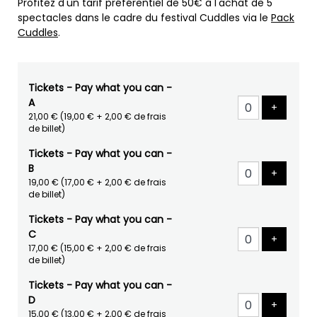
Profitez d'un tarif préférentiel de 50€ à l'achat de 5
spectacles dans le cadre du festival Cuddles via le
Pack
Cuddles
.
Tickets - Pay what you can -
A
Ajouter 
+
21,00 €
(19,00 € + 2,00 € de frais
de billet)
Tickets - Pay what you can -
B
Ajouter 
+
19,00 €
(17,00 € + 2,00 € de frais
de billet)
Tickets - Pay what you can -
C
Ajouter 
+
17,00 €
(15,00 € + 2,00 € de frais
de billet)
Tickets - Pay what you can -
D
Ajouter 
+
15,00 €
(13,00 € + 2,00 € de frais