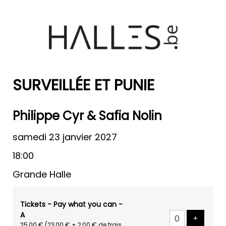
SURVEILLÉE ET PUNIE
Philippe Cyr & Safia Nolin
samedi 23 janvier 2027
18:00
Grande Halle
Tickets - Pay what you can -
A
Ajouter 
+
25,00 €
(23,00 € + 2,00 € de frais