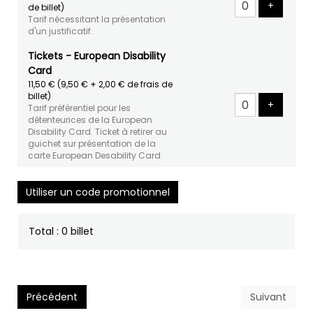
Ajouter 
+
de billet)
Tarif nécessitant la présentation
d'un justificatif.
Tickets - European Disability
Card
11,50 €
(9,50 € + 2,00 € de frais de
billet)
Ajouter 
+
Tarif préférentiel pour les
détenteurices de la European
Disability Card. Ticket à retirer au
guichet sur présentation de la
carte European Desability Card.
Utiliser un code promotionnel
Total : 0 billet
Précédent
Suivant