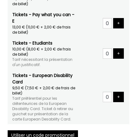
de billet)
Tickets - Pay what you can -
E
Ajouter 
+
13,00 €
(11,00 € + 2,00 € de frais
de billet)
Tickets - Etudiants
10,00 €
(8,00 € + 2,00 € de frais
Ajouter 
+
de billet)
Tarif nécessitant la présentation
d'un justificatif.
Tickets - European Disability
Card
9,50 €
(7,50 € + 2,00 € de frais de
billet)
Ajouter 
+
Tarif préférentiel pour les
détenteurices de la European
Disability Card. Ticket à retirer au
guichet sur présentation de la
carte European Desability Card.
Utiliser un code promotionnel