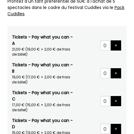
Profitez d'un tarif préférentiel de 50€ à l'achat de 5
spectacles dans le cadre du festival Cuddles via le
Pack
Cuddles
.
Tickets - Pay what you can -
A
Ajouter 
+
21,00 €
(19,00 € + 2,00 € de frais
de billet)
Tickets - Pay what you can -
B
Ajouter 
+
19,00 €
(17,00 € + 2,00 € de frais
de billet)
Tickets - Pay what you can -
C
Ajouter 
+
17,00 €
(15,00 € + 2,00 € de frais
de billet)
Tickets - Pay what you can -
D
Ajouter 
+
15,00 €
(13,00 € + 2,00 € de frais