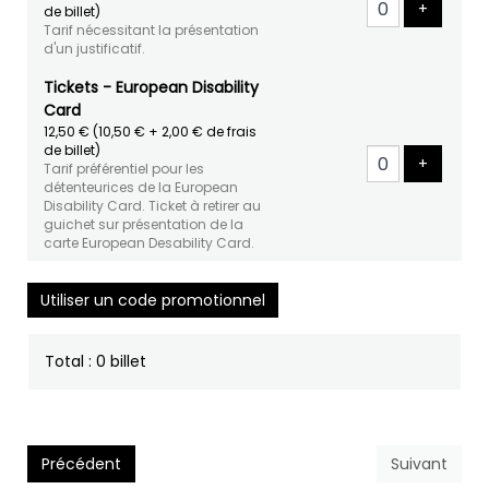
Ajouter 
+
de billet)
Tarif nécessitant la présentation
d'un justificatif.
Tickets - European Disability
Card
12,50 €
(10,50 € + 2,00 € de frais
de billet)
Ajouter 
+
Tarif préférentiel pour les
détenteurices de la European
Disability Card. Ticket à retirer au
guichet sur présentation de la
carte European Desability Card.
Utiliser un code promotionnel
Total : 0 billet
Précédent
Suivant