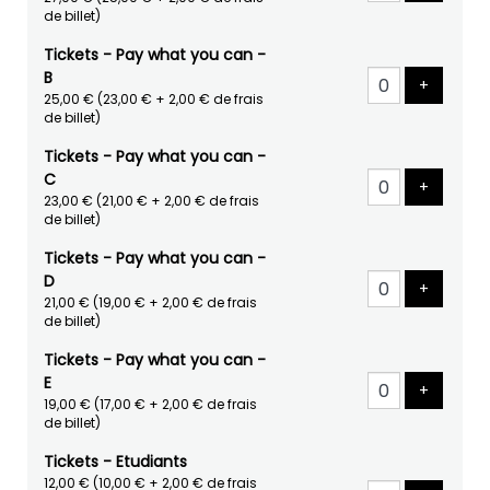
de billet)
Tickets - Pay what you can -
B
Ajouter 
+
25,00 €
(23,00 € + 2,00 € de frais
de billet)
Tickets - Pay what you can -
C
Ajouter 
+
23,00 €
(21,00 € + 2,00 € de frais
de billet)
Tickets - Pay what you can -
D
Ajouter 
+
21,00 €
(19,00 € + 2,00 € de frais
de billet)
Tickets - Pay what you can -
E
Ajouter 
+
19,00 €
(17,00 € + 2,00 € de frais
de billet)
Tickets - Etudiants
12,00 €
(10,00 € + 2,00 € de frais