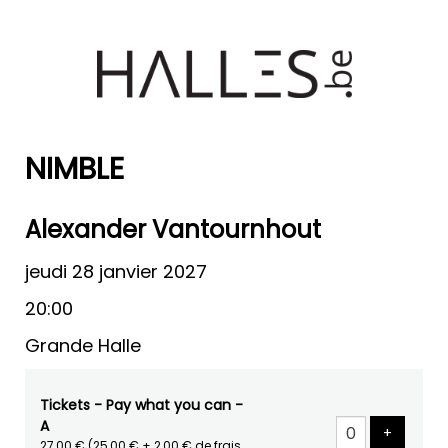
NIMBLE
Alexander Vantournhout
jeudi 28 janvier 2027
20:00
Grande Halle
Tickets - Pay what you can -
A
Ajouter 
+
27,00 €
(25,00 € + 2,00 € de frais