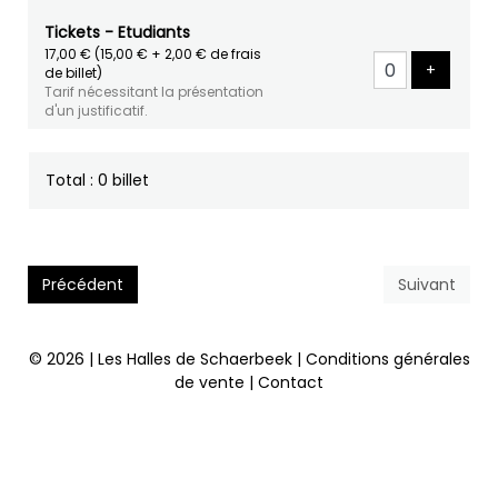
Tickets - Etudiants
17,00 €
(15,00 € + 2,00 € de frais
Ajouter 
+
de billet)
Tarif nécessitant la présentation
d'un justificatif.
Total : 0 billet
Précédent
Suivant
© 2026 | Les Halles de Schaerbeek |
Conditions générales
de vente
|
Contact