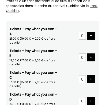
Profitez d'un tarif préférentiel de 50€ à l'achat de 5
spectacles dans le cadre du festival Cuddles via le
Pack
Cuddles
.
Tickets - Pay what you can -
A
Ajouter 
+
21,00 €
(19,00 € + 2,00 € de frais
de billet)
Tickets - Pay what you can -
B
Ajouter 
+
19,00 €
(17,00 € + 2,00 € de frais
de billet)
Tickets - Pay what you can -
C
Ajouter 
+
17,00 €
(15,00 € + 2,00 € de frais
de billet)
Tickets - Pay what you can -
D
Ajouter 
+
15,00 €
(13,00 € + 2,00 € de frais