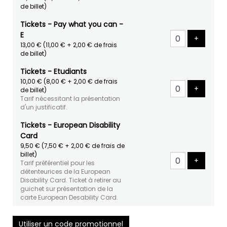
de billet)
Tickets - Pay what you can -
E
Ajouter 
+
13,00 €
(11,00 € + 2,00 € de frais
de billet)
Tickets - Etudiants
10,00 €
(8,00 € + 2,00 € de frais
Ajouter 
+
de billet)
Tarif nécessitant la présentation
d'un justificatif.
Tickets - European Disability
Card
9,50 €
(7,50 € + 2,00 € de frais de
billet)
Ajouter 
+
Tarif préférentiel pour les
détenteurices de la European
Disability Card. Ticket à retirer au
guichet sur présentation de la
carte European Desability Card.
Utiliser un code promotionnel