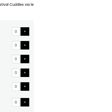
tival Cuddles via le
Ajouter un billet
+
Ajouter un billet
+
Ajouter un billet
+
Ajouter un billet
+
Ajouter un billet
+
Ajouter un billet
+