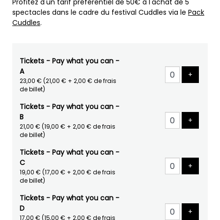
Profitez d'un tarif préférentiel de 50€ à l'achat de 5
spectacles dans le cadre du festival Cuddles via le
Pack
Cuddles
.
Tickets - Pay what you can -
A
Ajouter 
+
23,00 €
(21,00 € + 2,00 € de frais
de billet)
Tickets - Pay what you can -
B
Ajouter 
+
21,00 €
(19,00 € + 2,00 € de frais
de billet)
Tickets - Pay what you can -
C
Ajouter 
+
19,00 €
(17,00 € + 2,00 € de frais
de billet)
Tickets - Pay what you can -
D
Ajouter 
+
17,00 €
(15,00 € + 2,00 € de frais