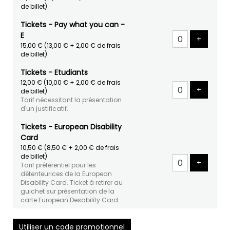
de billet)
Tickets - Pay what you can -
E
Ajouter 
+
15,00 €
(13,00 € + 2,00 € de frais
de billet)
Tickets - Etudiants
12,00 €
(10,00 € + 2,00 € de frais
Ajouter 
+
de billet)
Tarif nécessitant la présentation
d'un justificatif.
Tickets - European Disability
Card
10,50 €
(8,50 € + 2,00 € de frais
de billet)
Ajouter 
+
Tarif préférentiel pour les
détenteurices de la European
Disability Card. Ticket à retirer au
guichet sur présentation de la
carte European Desability Card.
Utiliser un code promotionnel