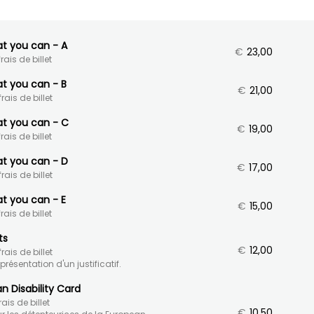
at you can - A
€
23,00
rais de billet
at you can - B
€
21,00
rais de billet
at you can - C
€
19,00
rais de billet
at you can - D
€
17,00
rais de billet
at you can - E
€
15,00
rais de billet
ts
€
12,00
rais de billet
présentation d'un justificatif.
n Disability Card
ais de billet
€
10,50