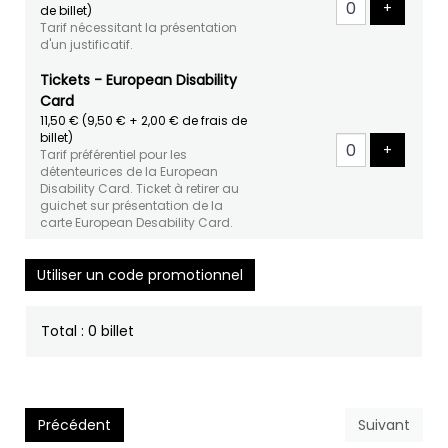
Ajouter 
+
de billet)
Tarif nécessitant la présentation
d'un justificatif.
Tickets - European Disability
Card
11,50 €
(9,50 € + 2,00 € de frais de
billet)
Ajouter 
+
Tarif préférentiel pour les
détenteurices de la European
Disability Card. Ticket à retirer au
guichet sur présentation de la
carte European Desability Card.
Utiliser un code promotionnel
Total : 0 billet
Précédent
Suivant