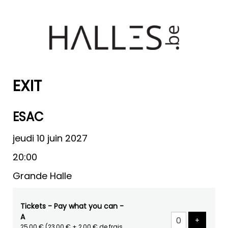
EXIT
ESAC
jeudi 10 juin 2027
20:00
Grande Halle
Tickets - Pay what you can -
A
Ajouter 
+
25,00 €
(23,00 € + 2,00 € de frais