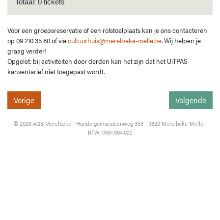
Totaal: 0 tickets
Voor een groepsreservatie of een rolstoelplaats kan je ons contacteren
op 09 210 35 80 of via
cultuurhuis@merelbeke-melle.be
. Wij helpen je
graag verder!
Opgelet: bij activiteiten door derden kan het zijn dat het UiTPAS-
kansentarief niet toegepast wordt.
Vorige
Volgende
© 2026 AGB Merelbeke - Hundelgemsesteenweg 353 - 9820 Merelbeke-Melle -
BTW: 0661.984.022