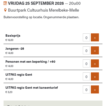
VRIJDAG 25 SEPTEMBER 2026
—
20u00
Buurtpark Cultuurhuis Merelbeke-Melle
Buitenvoorstelling op locatie. Ongenummerde plaatsen.
Aantal
Basisprijs
tickets
Voeg ti
+
€ 16,00
Jongeren -26
Voeg ti
+
€ 14,00
Personen met een beperking / +60
Voeg ti
+
€ 14,00
UiTPAS regio Gent
Voeg ti
+
€ 14,00
UiTPAS regio Gent met kansentarief
Voeg ti
+
€ 3,20