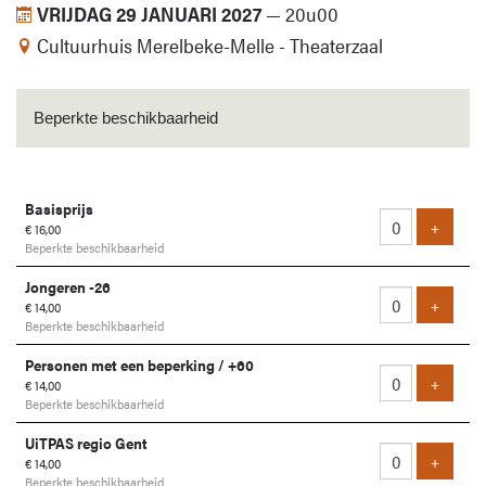
VRIJDAG 29 JANUARI 2027
—
20u00
Cultuurhuis Merelbeke-Melle - Theaterzaal
Beperkte beschikbaarheid
Aantal
Basisprijs
tickets
Voeg ti
+
€ 16,00
Beperkte beschikbaarheid
Jongeren -26
Voeg ti
+
€ 14,00
Beperkte beschikbaarheid
Personen met een beperking / +60
Voeg ti
+
€ 14,00
Beperkte beschikbaarheid
UiTPAS regio Gent
Voeg ti
+
€ 14,00
Beperkte beschikbaarheid