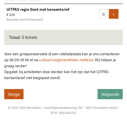
UiTPAS regio Gent met kansentarief
Voeg ti
+
€ 3,20
Beperkte beschikbaarheid
Totaal: 0 tickets
Voor een groepsreservatie of een rolstoelplaats kan je ons contacteren
op 09 210 35 80 of via
cultuurhuis@merelbeke-melle.be
. Wij helpen je
graag verder!
Opgelet: bij activiteiten door derden kan het zijn dat het UiTPAS-
kansentarief niet toegepast wordt.
Vorige
Volgende
© 2026 AGB Merelbeke - Hundelgemsesteenweg 353 - 9820 Merelbeke-Melle -
BTW: 0661.984.022