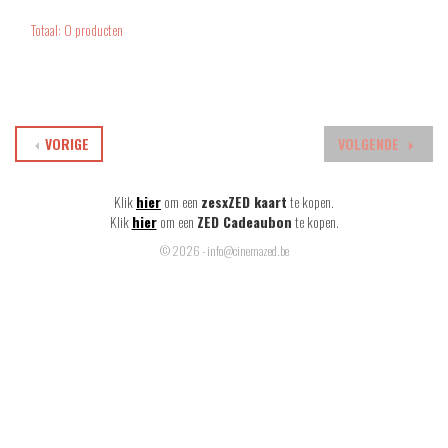
Totaal: 0 producten
VORIGE
VOLGENDE
Klik
hier
om een
zesxZED kaart
te kopen.
Klik
hier
om een
ZED Cadeaubon
te kopen.
© 2026 - info@cinemazed.be