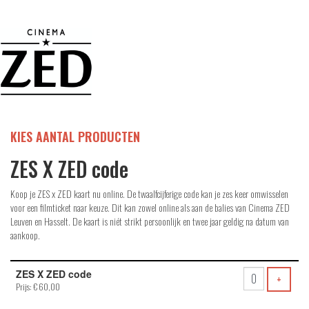
KIES AANTAL PRODUCTEN
ZES X ZED code
Koop je ZES x ZED kaart nu online. De twaalfcijferige code kan je zes keer omwisselen
voor een filmticket naar keuze. Dit kan zowel online als aan de balies van Cinema ZED
Leuven en Hasselt. De kaart is niét strikt persoonlijk en twee jaar geldig na datum van
aankoop.
Aantal
ZES X ZED code
producten
VOEG 
+
Prijs: € 60,00