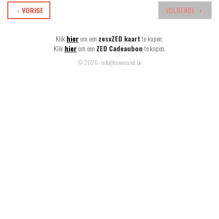
VORIGE
VOLGENDE
Klik
hier
om een
zesxZED kaart
te kopen.
Klik
hier
om een
ZED Cadeaubon
te kopen.
© 2026 - info@cinemazed.be