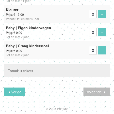
Tot en met 11 jaar
Kleuter
Voeg ti
+
Prijs: € 13,00
Vanaf 3 tot en met 5 jaar
Baby | Eigen kinderwagen
Voeg ti
+
Prijs: € 0,00
Tot en met 2 jaar
Baby | Graag kinderstoel
Voeg ti
+
Prijs: € 0,00
Tot en met 2 jaar
Totaal: 0 tickets
Vorige
Volgende
© 2025 Primusz