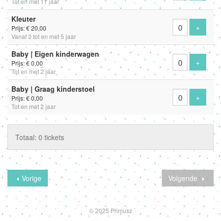
Tot en met 11 jaar
Kleuter
Voeg ti
+
Prijs: € 20,00
Vanaf 3 tot en met 5 jaar
Baby | Eigen kinderwagen
Voeg ti
+
Prijs: € 0,00
Tot en met 2 jaar
Baby | Graag kinderstoel
Voeg ti
+
Prijs: € 0,00
Tot en met 2 jaar
Totaal: 0 tickets
Vorige
Volgende
© 2025 Primusz