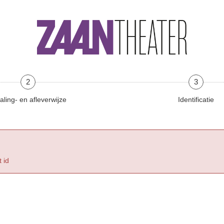
2
3
aling- en afleverwijze
Identificatie
 id