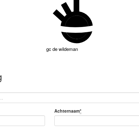
gc
de wildeman
g
Achternaam
*
Verplicht
veld