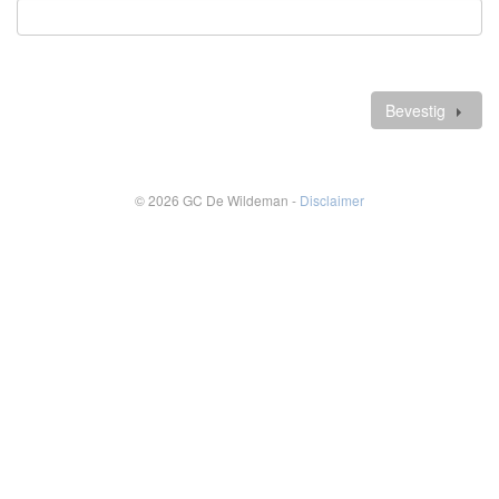
Verplicht
veld
Verdere
gegevens
Bevestig
© 2026 GC De Wildeman -
Disclaimer