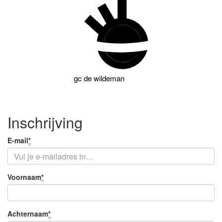
gc
de wildeman
Inschrijving
Je
E-mail
*
Verplicht
e-
veld
mail
Je
Voornaam
*
Verplicht
naam
veld
Achternaam
*