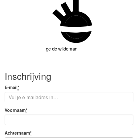
gc
de wildeman
Inschrijving
Je
E-mail
*
Verplicht
e-
veld
mail
Je
Voornaam
*
Verplicht
naam
veld
Achternaam
*