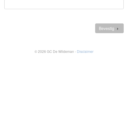
Verplicht
veld
Verdere
gegevens
Bevestig
© 2026 GC De Wildeman -
Disclaimer