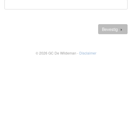
Verplicht
veld
Verdere
gegevens
Bevestig
© 2026 GC De Wildeman -
Disclaimer