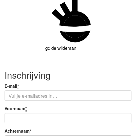
gc
de wildeman
Inschrijving
Je
E-mail
*
Verplicht
e-
veld
mail
Je
Voornaam
*
Verplicht
naam
veld
Achternaam
*