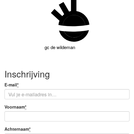
gc
de wildeman
Inschrijving
Je
E-mail
*
Verplicht
e-
veld
mail
Je
Voornaam
*
Verplicht
naam
veld
Achternaam
*