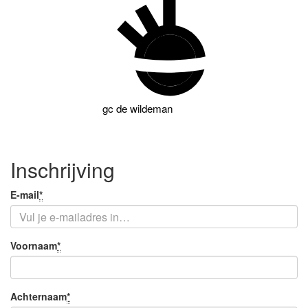
gc
de wildeman
Inschrijving
Je
E-mail
*
Verplicht
e-
veld
mail
Je
Voornaam
*
Verplicht
naam
veld
Achternaam
*