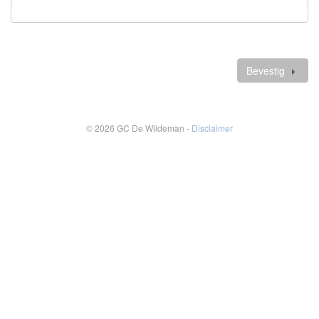
Verplicht
veld
Verdere
gegevens
Bevestig
© 2026 GC De Wildeman -
Disclaimer