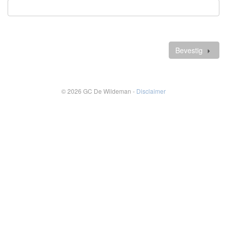
Verplicht
veld
Verdere
gegevens
Bevestig
© 2026 GC De Wildeman -
Disclaimer