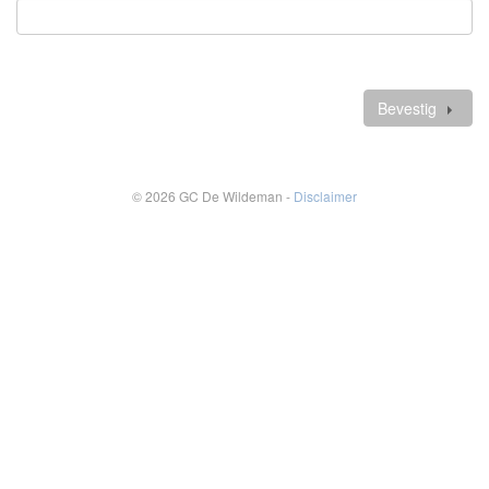
Verplicht
veld
Verdere
gegevens
Bevestig
© 2026 GC De Wildeman -
Disclaimer