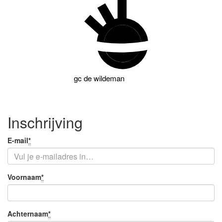
gc
de wildeman
Inschrijving
Je
E-mail
*
Verplicht
e-
veld
mail
Je
Voornaam
*
Verplicht
naam
veld
Achternaam
*