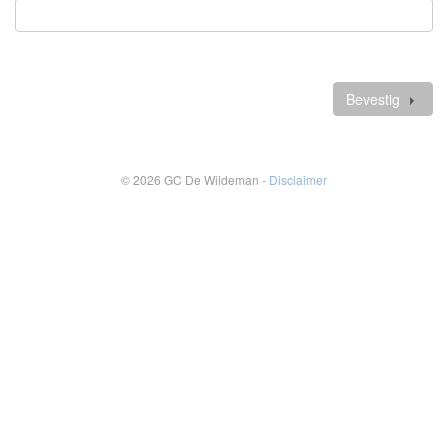
Verplicht
veld
Verdere
gegevens
Bevestig
© 2026 GC De Wildeman -
Disclaimer