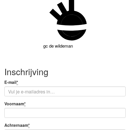
gc
de wildeman
Inschrijving
Je
E-mail
*
Verplicht
e-
veld
mail
Je
Voornaam
*
Verplicht
naam
veld
Achternaam
*