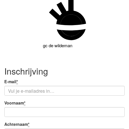
gc
de wildeman
Inschrijving
Je
E-mail
*
Verplicht
e-
veld
mail
Je
Voornaam
*
Verplicht
naam
veld
Achternaam
*