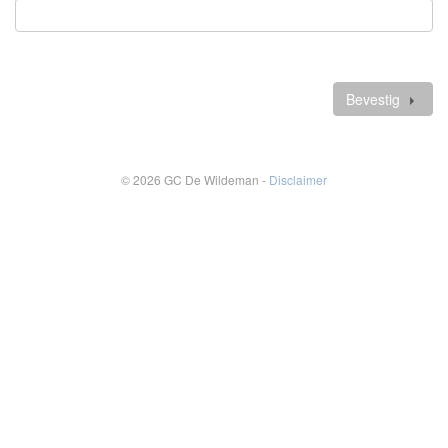
Verplicht
veld
Verdere
gegevens
Bevestig
© 2026 GC De Wildeman -
Disclaimer