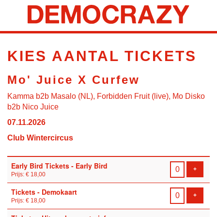
KIES AANTAL TICKETS
Mo' Juice X Curfew
Kamma b2b Masalo (NL), Forbidden Fruit (live), Mo Disko
b2b Nico Juice
07.11.2026
Club Wintercircus
Aantal
Early Bird Tickets - Early Bird
tickets
VOEG T
+
Prijs: € 18,00
Tickets - Demokaart
VOEG T
+
Prijs: € 18,00