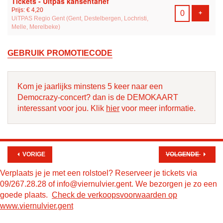
Tickets - Uitpas kansentarief
Prijs: € 4,20
VOEG T
+
UiTPAS Regio Gent (Gent, Destelbergen, Lochristi,
Melle, Merelbeke)
GEBRUIK PROMOTIECODE
Kom je jaarlijks minstens 5 keer naar een
Democrazy-concert? dan is de DEMOKAART
interessant voor jou. Klik
hier
voor meer informatie.
VORIGE
VOLGENDE
Verplaats je je met een rolstoel? Reserveer je tickets via
09/267.28.28 of info@viernulvier.gent. We bezorgen je zo een
goede plaats.
Check de verkoopsvoorwaarden op
www.viernulvier.gent