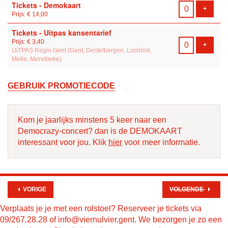
Tickets - Demokaart
VOEG T
+
Prijs: € 14,00
Tickets - Uitpas kansentarief
Prijs: € 3,40
VOEG T
+
UiTPAS Regio Gent (Gent, Destelbergen, Lochristi,
Melle, Merelbeke)
GEBRUIK PROMOTIECODE
Kom je jaarlijks minstens 5 keer naar een
Democrazy-concert? dan is de DEMOKAART
interessant voor jou. Klik
hier
voor meer informatie.
VORIGE
VOLGENDE
Verplaats je je met een rolstoel? Reserveer je tickets via
09/267.28.28 of info@viernulvier.gent. We bezorgen je zo een