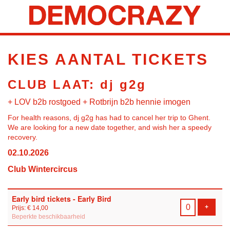
KIES AANTAL TICKETS
CLUB LAAT: dj g2g
+ LOV b2b rostgoed + Rotbrijn b2b hennie imogen
For health reasons, dj g2g has had to cancel her trip to Ghent.
We are looking for a new date together, and wish her a speedy
recovery.
02.10.2026
Club Wintercircus
Aantal
Early bird tickets - Early Bird
tickets
VOEG T
+
Prijs: € 14,00
Beperkte beschikbaarheid