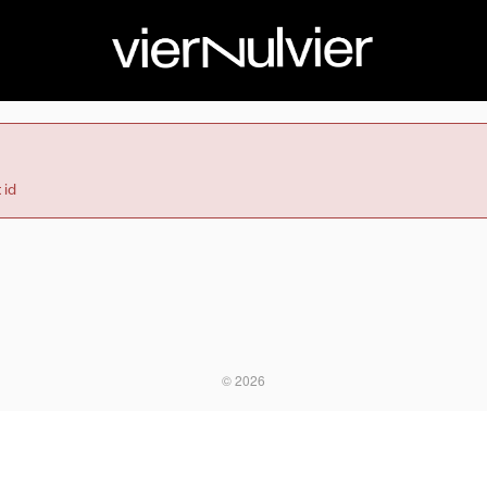
 id
© 2026