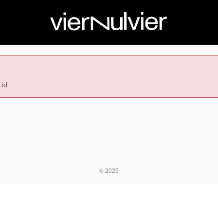
 id
© 2026