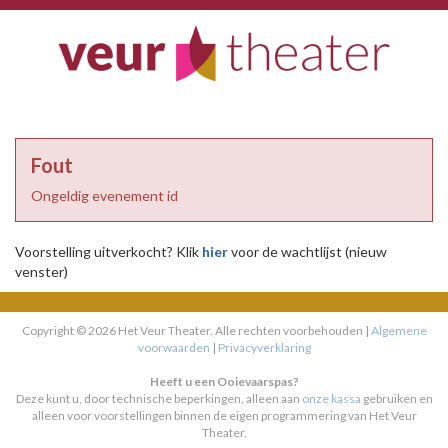
HET VEUR THEATER
Fout
Ongeldig evenement id
Voorstelling uitverkocht? Klik
hier
voor de wachtlijst (nieuw
venster)
Copyright © 2026 Het Veur Theater. Alle rechten voorbehouden |
Algemene
voorwaarden
|
Privacyverklaring
Heeft u een Ooievaarspas?
Deze kunt u, door technische beperkingen, alleen aan
onze kassa
gebruiken en
alleen voor voorstellingen binnen de eigen programmering van Het Veur
Theater.