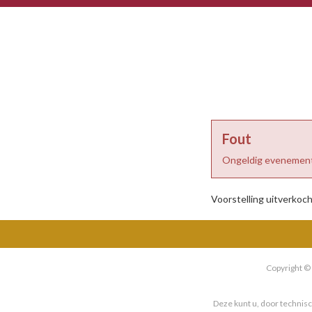
HET VEUR THE
Fout
Ongeldig evenement
Voorstelling uitverkoch
Copyright ©
Deze kunt u, door technis