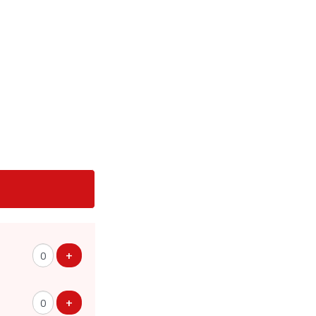
Voeg ticket toe
+
Voeg ticket toe
+