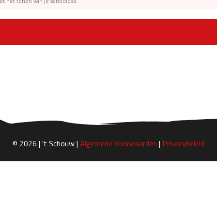
et het tonen van je schoolpas.
© 2026 | 't Schouw |
Algemene Voorwaarden
|
Privacybeleid