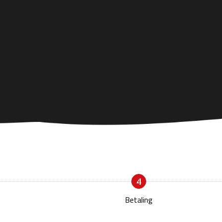
4
Betaling