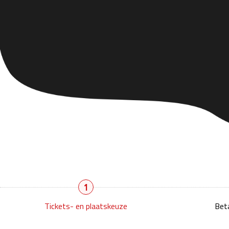
1
Tickets- en plaatskeuze
Beta