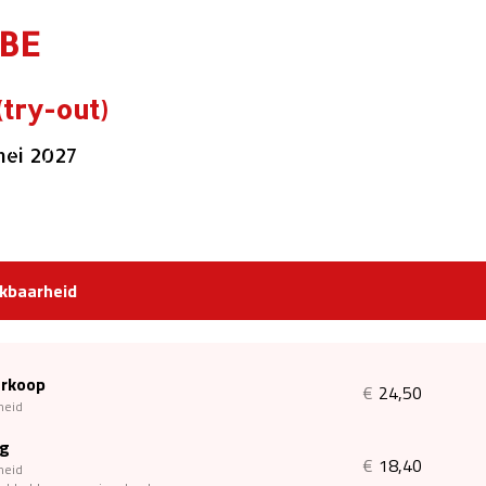
BE
(try-out)
ei 2027
kbaarheid
erkoop
€
24,50
heid
ng
€
18,40
heid