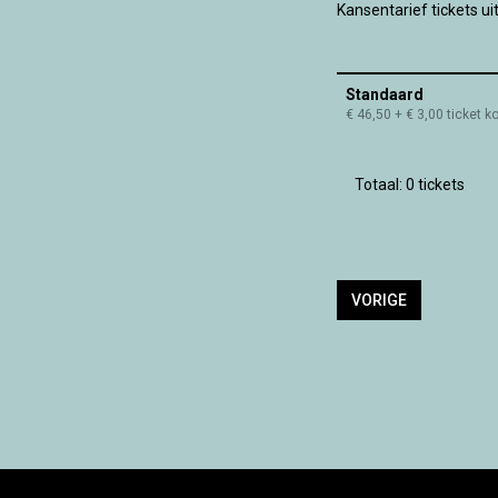
Kansentarief tickets ui
Standaard
€ 46,50
+ € 3,00 ticket k
Totaal: 0 tickets
VORIGE