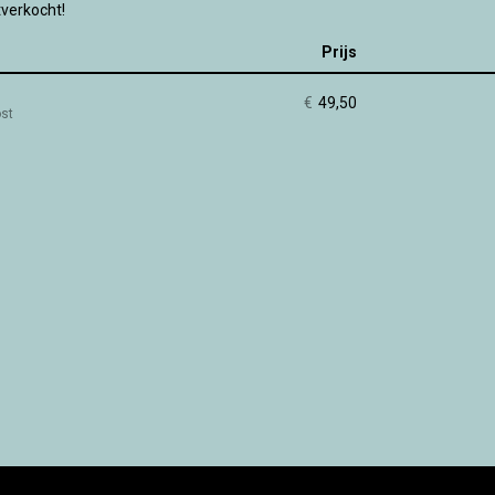
tverkocht!
Prijs
Aantal
tickets
€
49,50
ost