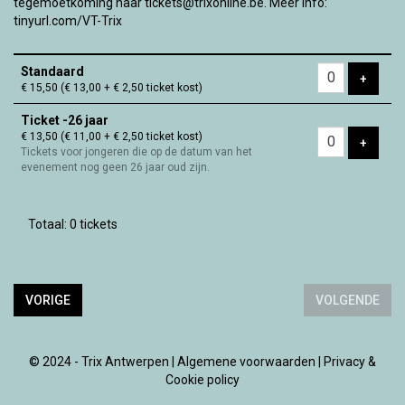
tegemoetkoming naar tickets@trixonline.be. Meer info:
tinyurl.com/VT-Trix
Aantal
Standaard
tickets
VOEG 
+
€ 15,50
(€ 13,00 + € 2,50 ticket kost)
Ticket -26 jaar
€ 13,50
(€ 11,00 + € 2,50 ticket kost)
VOEG 
+
Tickets voor jongeren die op de datum van het
evenement nog geen 26 jaar oud zijn.
Totaal: 0 tickets
VORIGE
VOLGENDE
© 2024 - Trix Antwerpen |
Algemene voorwaarden
|
Privacy &
Cookie policy