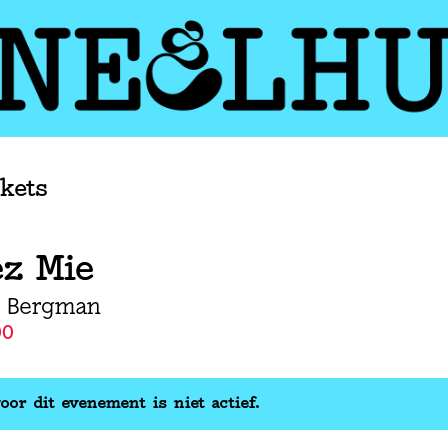
ckets
ez Mie
C Bergman
00
oor dit evenement is niet actief.