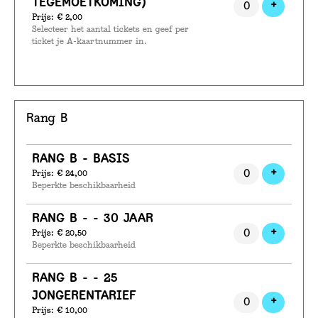
TEGEMOETKOMING)
VOEG T
+
Prijs: € 2,00
Selecteer het aantal tickets en geef per
ticket je A-kaartnummer in.
Rang B
Aantal
RANG B - BASIS
tickets
VOEG T
+
Prijs: € 24,00
Beperkte beschikbaarheid
RANG B - - 30 JAAR
VOEG T
+
Prijs: € 20,50
Beperkte beschikbaarheid
RANG B - - 25
JONGERENTARIEF
VOEG T
+
Prijs: € 10,00