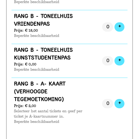
Beperkte beschikbaarheid
RANG B - TONEELHUIS
VRIENDENPAS
VOEG T
+
Prijs: € 18,00
Beperkte beschikbaarheid
RANG B - TONEELHUIS
KUNSTSTUDENTENPAS
VOEG T
+
Prijs: € 0,00
Beperkte beschikbaarheid
RANG B - A- KAART
(VERHOOGDE
TEGEMOETKOMING)
VOEG T
+
Prijs: € 2,00
Selecteer het aantal tickets en geef per
ticket je A-kaartnummer in.
Beperkte beschikbaarheid