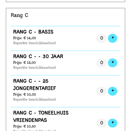
Rang C
Aantal
RANG C - BASIS
tickets
VOEG T
+
Prijs: € 14,00
Beperkte beschikbaarheid
RANG C - - 30 JAAR
VOEG T
+
Prijs: € 12,00
Beperkte beschikbaarheid
RANG C - - 25
JONGERENTARIEF
VOEG T
+
Prijs: € 10,00
Beperkte beschikbaarheid
RANG C - TONEELHUIS
VRIENDENPAS
VOEG T
+
Prijs: € 10,50