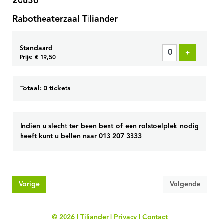
20u30
Rabotheaterzaal Tiliander
Standaard
Voeg tick
+
Prijs: € 19,50
Totaal: 0 tickets
Indien u slecht ter been bent of een rolstoelplek nodig
heeft kunt u bellen naar 013 207 3333
Vorige
Volgende
© 2026 | Tiliander |
Privacy
|
Contact