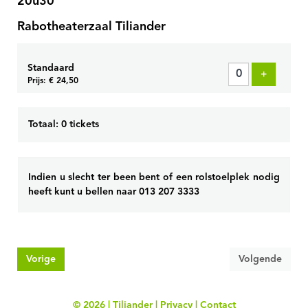
20u30
Rabotheaterzaal Tiliander
Standaard
Voeg tick
+
Prijs: € 24,50
Totaal: 0 tickets
Indien u slecht ter been bent of een rolstoelplek nodig
heeft kunt u bellen naar 013 207 3333
Vorige
Volgende
© 2026 | Tiliander |
Privacy
|
Contact