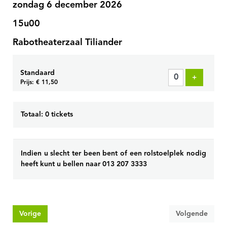
zondag 6 december 2026
15u00
Rabotheaterzaal Tiliander
Standaard
Voeg tick
+
Prijs: € 11,50
Totaal: 0 tickets
Indien u slecht ter been bent of een rolstoelplek nodig
heeft kunt u bellen naar 013 207 3333
Vorige
Volgende