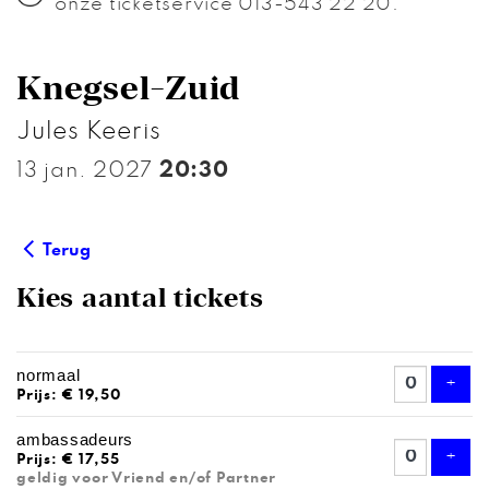
onze ticketservice 013-543 22 20.
Knegsel-Zuid
Jules Keeris
13 jan. 2027
20:30
Terug
Kies aantal tickets
AANTAL
normaal
TICKETS
Voeg
+
Prijs: € 19,50
ambassadeurs
Voeg
+
Prijs: € 17,55
geldig voor Vriend en/of Partner