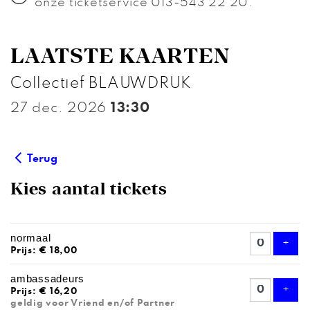
onze ticketservice 013-543 22 20.
LAATSTE KAARTEN
Collectief BLAUWDRUK
27 dec. 2026
13:30
Terug
Kies aantal tickets
AANTAL
normaal
TICKETS
Voeg
+
Prijs: € 18,00
ambassadeurs
Voeg
+
Prijs: € 16,20
geldig voor Vriend en/of Partner