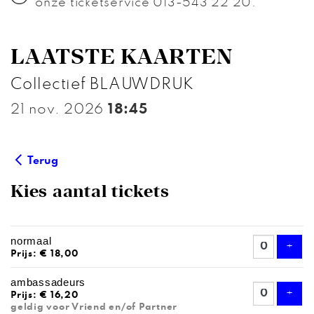
onze ticketservice 013-543 22 20.
LAATSTE KAARTEN
Collectief BLAUWDRUK
21 nov. 2026
18:45
Terug
Kies aantal tickets
AANTAL
normaal
TICKETS
Voeg
+
Prijs: € 18,00
ambassadeurs
Voeg
+
Prijs: € 16,20
geldig voor Vriend en/of Partner