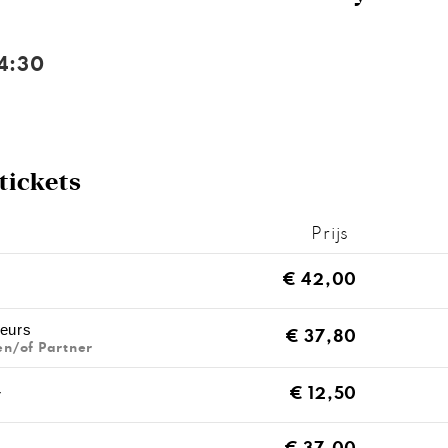
4:30
tickets
Prijs
AANTAL
TICKETS
€
42,00
eurs
€
37,80
en/of Partner
r
€
12,50