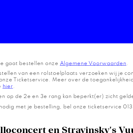
je gaat bestellen onze
Algemene Voorwaarden
.
tellen van een rolstoelplaats verzoeken wij je con
nze Ticketservice. Meer over de toegankelijkhei
e
hier
.
en op de 2e en 3e rang kan beperkt(er) zicht geld
nodig met je bestelling, bel onze ticketservice 0
lloconcert en Stravinsky's Vu