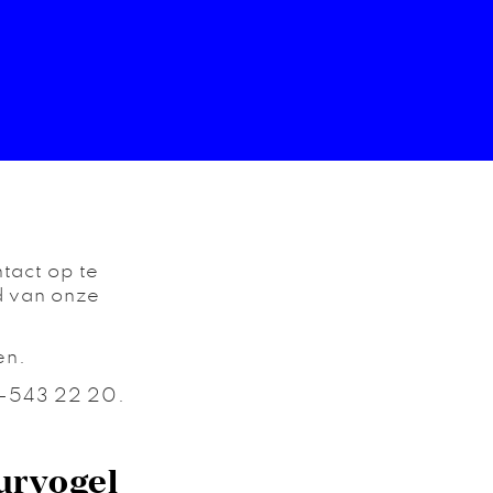
tact op te
d van onze
en.
13-543 22 20.
urvogel