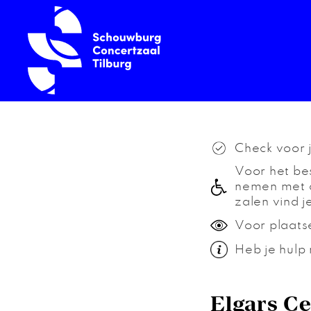
Check voor 
Voor het bes
nemen met o
zalen vind j
Voor plaats
Heb je hulp 
Elgars Ce