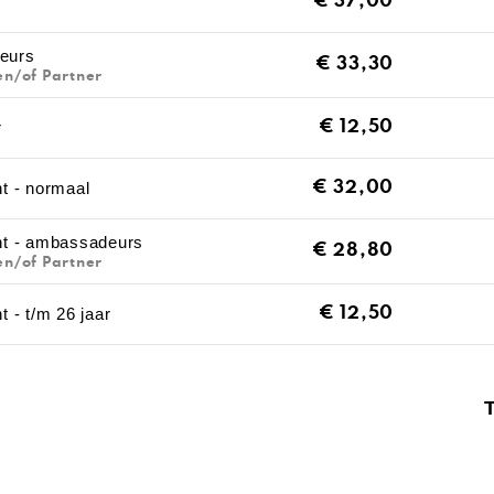
€
37,00
eurs
€
33,30
en/of Partner
r
€
12,50
ht - normaal
€
32,00
cht - ambassadeurs
€
28,80
en/of Partner
t - t/m 26 jaar
€
12,50
T