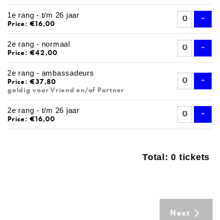
1e rang - t/m 26 jaar
Add 
+
Price: €16,00
2e rang - normaal
Add 
+
Price: €42,00
2e rang - ambassadeurs
Add 
+
Price: €37,80
geldig voor Vriend en/of Partner
2e rang - t/m 26 jaar
Add 
+
Price: €16,00
Total: 0 tickets
Next