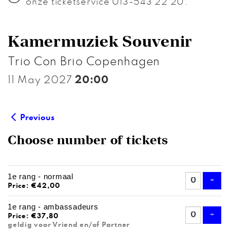
onze ticketservice 013-543 22 20.
Kamermuziek Souvenir
Trio Con Brio Copenhagen
11 May 2027
20:00
Previous
Choose number of tickets
NUMBER
1e rang - normaal
OF
Add 
+
Price: €42,00
TICKETS
1e rang - ambassadeurs
Add 
+
Price: €37,80
geldig voor Vriend en/of Partner