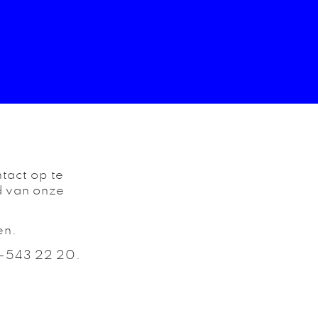
tact op te
d van onze
en.
13-543 22 20.