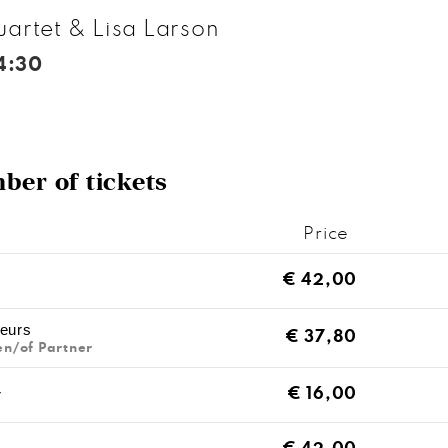
artet & Lisa Larson
4:30
er of tickets
Price
NUMBER
OF
€
42,00
TICKETS
eurs
€
37,80
en/of Partner
r
€
16,00