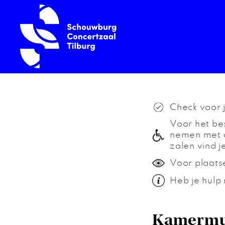
Check voor 
Voor het bes
nemen met o
zalen vind j
Voor plaats
Heb je hulp 
Kamermuz