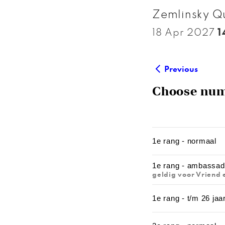
Zemlinsky Qu
18 Apr 2027
1
Previous
Choose numb
1e rang - normaal
1e rang - ambassad
geldig voor Vriend 
1e rang - t/m 26 jaa