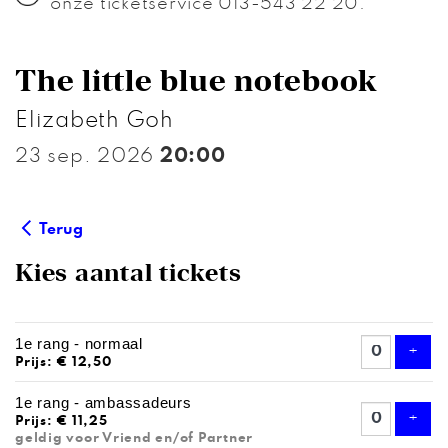
onze ticketservice 013-543 22 20.
The little blue notebook
Elizabeth Goh
23 sep. 2026
20:00
Terug
Kies aantal tickets
AANTAL
1e rang - normaal
TICKETS
Voeg
+
Prijs: € 12,50
1e rang - ambassadeurs
Voeg
+
Prijs: € 11,25
geldig voor Vriend en/of Partner