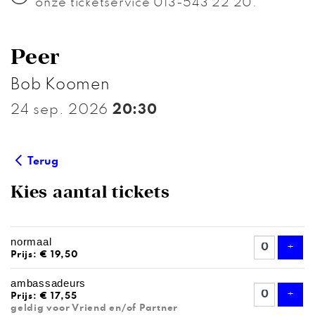
onze ticketservice 013-543 22 20.
Peer
Bob Koomen
24 sep. 2026
20:30
Terug
Kies aantal tickets
AANTAL
normaal
TICKETS
Voeg
+
Prijs: € 19,50
ambassadeurs
Voeg
+
Prijs: € 17,55
geldig voor Vriend en/of Partner